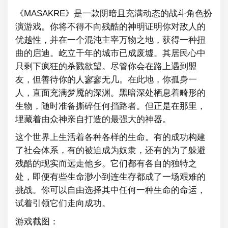
《MASAKRE》是一款阴暗且充满动态的战斗角色扮
演游戏。你将不得不向残酷的神明证明你对敌人的
优越性，并在一个混沌主宰万物之地，获得一种扭
曲的启迪。屹立千年的城市已成废墟。其居民心中
只剩下疯狂的杀戮欲望。尽管你会在路上遇到盟
友，但善待你的人寥寥无几。在此地，你孤身一
人，直面充满梦魇的深渊。黑暗深处栖息着畸形的
生物，随时准备撕碎任何挡路者。但正是在那里，
埋藏着由众神亲自打造的最强大的神器。
这个世界上生活着各种各样的生命。有的成功构建
了社会体系，有的被迫成为奴隶，还有的为了躲避
残酷的现实而远走他乡。它们都有各自的独特之
处，即便有些生命渺小到连生存都成了一场艰难的
挑战。你可以自由选择其中任何一种生命的命运，
试着引领它们走向成功。
游戏截图：