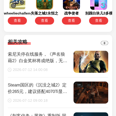
wheeliechallenge改鬼火
失落之城2永恒之谜
战争使者
别踩白块儿3多模
查看
查看
查看
查看
相关攻略
索尼关停在线服务，《声名狼
藉2》白金奖杯将成绝版，无法
再获取
2026-07-12 14:00:08
Steam国区的《沉没之城2》定
价265元，建议搭配4070Ti显卡
以获得较好体验
2026-07-12 09:00:18
《刺客信条：黑旗》重制版 因