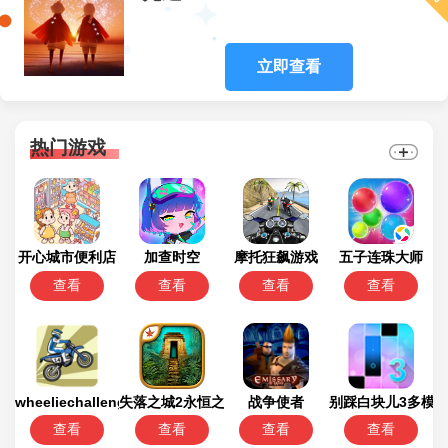
立即查看
热门游戏
开心城市便利店
加查时空
摩托狂飙游戏
五子连珠大师
查看
查看
查看
查看
wheeliechallenge改鬼火
失落之城2永恒之谜
战争使者
别踩白块儿3多模
查看
查看
查看
查看