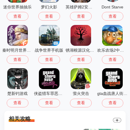
迷你世界抽抽乐
梦幻火影
英雄萨姆2安卓版
Dont Starve
查看
查看
查看
查看
秦时明月世界测试服
战争世界手机版
锈湖根源汉化版 3.1.5
欢乐农场2中文版
查看
查看
查看
查看
楚新钓游戏
侠盗猎车罪恶都市中文版(GTA：SA MOD安装器)
萤火突击
gta血战唐人街汉化版1.01
查看
查看
查看
查看
相关攻略