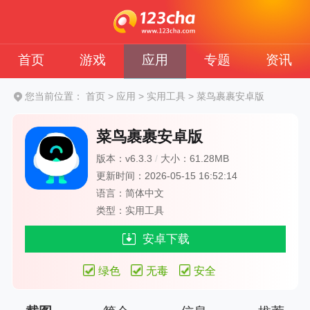
首页
游戏
应用
专题
资讯
您当前位置：
首页
>
应用
>
实用工具
>
菜鸟裹裹安卓版
菜鸟裹裹安卓版
版本：v6.3.3
/
大小：61.28MB
更新时间：2026-05-15 16:52:14
语言：简体中文
类型：实用工具
安卓下载
绿色
无毒
安全