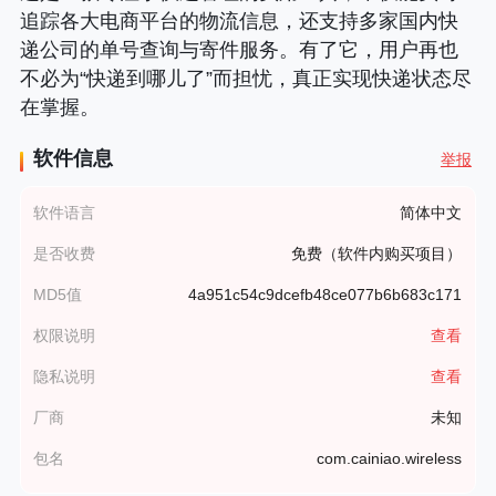
追踪各大电商平台的物流信息，还支持多家国内快
递公司的单号查询与寄件服务。有了它，用户再也
不必为“快递到哪儿了”而担忧，真正实现快递状态尽
在掌握。
软件信息
举报
软件语言
简体中文
是否收费
免费（软件内购买项目）
MD5值
4a951c54c9dcefb48ce077b6b683c171
权限说明
查看
隐私说明
查看
厂商
未知
包名
com.cainiao.wireless