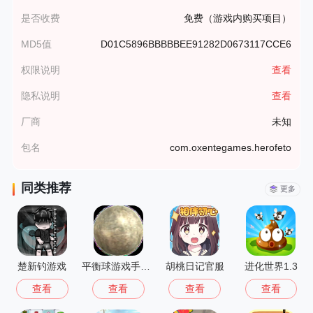
是否收费
免费（游戏内购买项目）
MD5值
D01C5896BBBBBEE91282D0673117CCE6
权限说明
查看
隐私说明
查看
厂商
未知
包名
com.oxentegames.herofeto
同类推荐
更多
楚新钓游戏
平衡球游戏手机版
胡桃日记官服
进化世界1.3
查看
查看
查看
查看