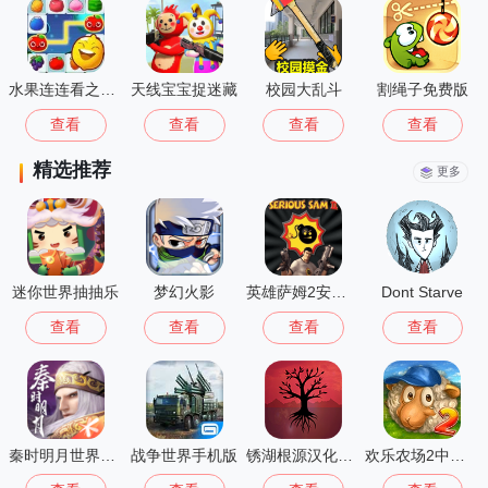
水果连连看之水果连萌
天线宝宝捉迷藏
校园大乱斗
割绳子免费版
查看
查看
查看
查看
精选推荐
更多
迷你世界抽抽乐
梦幻火影
英雄萨姆2安卓版
Dont Starve
查看
查看
查看
查看
秦时明月世界测试服
战争世界手机版
锈湖根源汉化版 3.1.5
欢乐农场2中文版