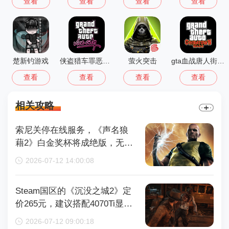
查看
查看
查看
查看
楚新钓游戏
侠盗猎车罪恶都市中文版(GTA：SA MOD安装器)
萤火突击
gta血战唐人街汉化版1.01
查看
查看
查看
查看
相关攻略
索尼关停在线服务，《声名狼
藉2》白金奖杯将成绝版，无法
再获取
2026-07-12 14:00:08
Steam国区的《沉没之城2》定
价265元，建议搭配4070Ti显卡
以获得较好体验
2026-07-12 09:00:18