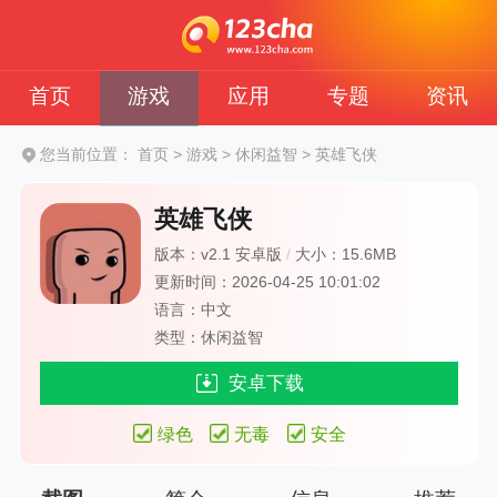
首页
游戏
应用
专题
资讯
您当前位置：
首页
>
游戏
>
休闲益智
>
英雄飞侠
英雄飞侠
版本：v2.1 安卓版
/
大小：15.6MB
更新时间：2026-04-25 10:01:02
语言：中文
类型：休闲益智
安卓下载
绿色
无毒
安全