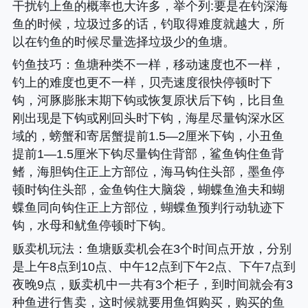
干扰钓上鱼的概率也大许多，举个列:要是在钓深海
鱼的时候，垃圾过多的话，钓取得难度就越大，所
以在钓鱼的时候尽量选择垃圾少的鱼塘。
钓鱼技巧
：鱼塘种类不一样，移动速度也不一样，
钓上的难度也更不一样，贝壳速度很快停顿时下
钩，河豚膨胀末期下钩或恢复原状后下钩，比目鱼
刚出现是下钩或刚回头时下钩，海星尽量钩深水区
域的，螃蟹和寄居蟹提前1.5—2厘米下钩，小丑鱼
提前1—1.5厘米下钩尽量钩住背部，鲨鱼钩住鱼背
鳍，海胆钩住正上方部位，海马钩住头部，墨鱼停
顿时钩住头部，金鱼钩住大脑袋，蝴蝶鱼渔夫和蝴
蝶鱼同向钩住正上方部位，蝴蝶鱼预判行动轨迹下
钩，水母和鱿鱼停顿时下钩。
贩卖机玩法
：鱼塘贩卖机会在3个时间点开放，分别
是上午8点到10点、中午12点到下午2点、下午7点到
夜晚9点，贩卖机中一共有3个柜子，到时间就会有3
种鱼进行售卖，这时候就要用鱼饵购买，购买的鱼