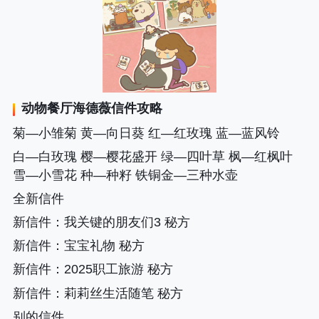
动物餐厅海德薇信件攻略
菊—小雏菊 黄—向日葵 红—红玫瑰 蓝—蓝风铃
白—白玫瑰 樱—樱花盛开 绿—四叶草 枫—红枫叶
雪—小雪花 种—种籽 铁铜金—三种水壶
全新信件
新信件
：我关键的朋友们3 秘方
新信件
：宝宝礼物 秘方
新信件
：2025职工旅游 秘方
新信件
：莉莉丝生活随笔 秘方
别的信件