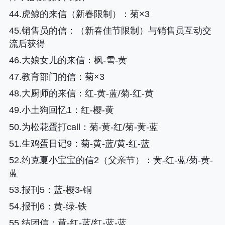
44.虎鲸的来信（新春限制）
：菊×3
45.销售员的信
：（新春佳节限制）与销售员互动交
流后获得
46.大娘女儿的来信
：枫-雪-黄
47.教育部门的信
：菊×3
48.大厨师的来信
：红-黄-蓝/菊-红-黄
49.小土狗回忆1
：红-樱-黄
50.为松花蛋打call
：菊-黄-红/菊-黄-蓝
51.生鸡蛋日记9
：菊-黄-蓝/黄-红-蓝
52.约克夏小宝宝的信2（父亲节）
：黄-红-蓝/菊-黄-
蓝
53.报刊5
：蓝-樱3-铜
54.报刊6
：黄-绿-铁
55.结团信
：黄-红-蓝/红-蓝-蓝