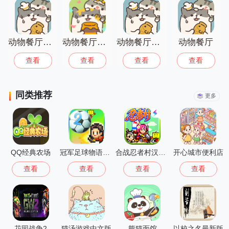
动物餐厅国际服(animalrestaurant)
动物餐厅国际版
动物餐厅无限金币
动物餐厅
查看
查看
查看
查看
同类推荐
更多
QQ经典农场
冠军足球物语2最新版
合战忍者村汉化版
开心城市便利店
查看
查看
查看
查看
花园战争2
猫汤游戏中文版
熊猫面馆
以校之名最新版