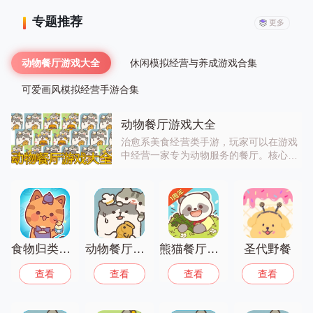
专题推荐
更多
动物餐厅游戏大全
休闲模拟经营与养成游戏合集
可爱画风模拟经营手游合集
动物餐厅游戏大全
治愈系美食经营类手游，玩家可以在游戏
中经营一家专为动物服务的餐厅。核心玩
法为研发新菜品、装饰餐厅空间、招待不
同的动物客人，收集专属的信件和剧情故
事，整体画风软萌可爱，玩法轻松解压，
不需要长时间在线也能获取收益。不同版
本有不同的内置福利，能降低游玩门槛，
提升体验。心动的话就来下载试试看吧！
食物归类者手游
动物餐厅免费版
熊猫餐厅小游戏
圣代野餐
查看
查看
查看
查看