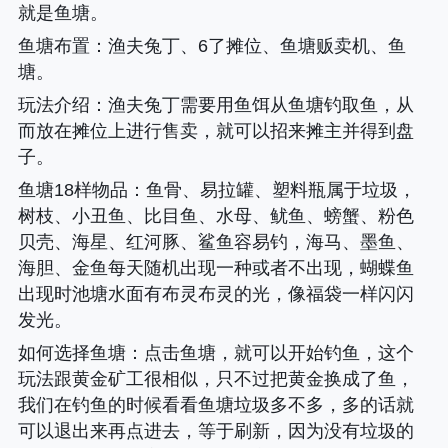
就是鱼塘。
鱼塘布置
：渔夫兔丁、6了摊位、鱼塘贩卖机、鱼
塘。
玩法介绍
：渔夫兔丁需要用鱼饵从鱼塘钓取鱼，从
而放在摊位上进行售卖，就可以招来摊主并得到盘
子。
鱼塘18样物品
：鱼骨、易拉罐、塑料瓶属于垃圾，
树枝、小丑鱼、比目鱼、水母、鱿鱼、螃蟹、粉色
贝壳、海星、红河豚、鲨鱼容易钓，海马、墨鱼、
海胆、金鱼每天随机出现一种或者不出现，蝴蝶鱼
出现时池塘水面有布灵布灵的光，像福袋一样闪闪
发光。
如何选择鱼塘
：点击鱼塘，就可以开始钓鱼，这个
玩法跟黄金矿工很相似，只不过把黄金换成了鱼，
我们在钓鱼的时候看看鱼塘垃圾多不多，多的话就
可以退出来再点进去，等于刷新，因为没有垃圾的