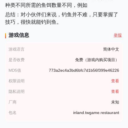
种类不同所需的鱼饵数量不同，例如
总结
：对小伙伴们来说，钓鱼并不难，只要掌握了
技巧，很快就能钓到鱼。
游戏信息
举报
游戏语言
简体中文
是否收费
免费（游戏内购买项目）
MD5值
773a2ec4a3bd6bfc7d1b56f399e46226
权限说明
查看
隐私说明
查看
厂商
未知
包名
inland.twgame.restaurant