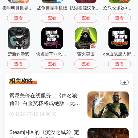
秦时明月世界测试服
战争世界手机版
锈湖根源汉化版 3.1.5
欢乐农场2中文版
查看
查看
查看
查看
楚新钓游戏
侠盗猎车罪恶都市中文版(GTA：SA MOD安装器)
萤火突击
gta血战唐人街汉化版1.01
查看
查看
查看
查看
相关攻略
索尼关停在线服务，《声名狼
藉2》白金奖杯将成绝版，无法
再获取
2026-07-12 14:00:08
Steam国区的《沉没之城2》定