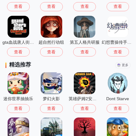
查看
查看
查看
查看
gta血战唐人街汉化版1.01
超自然行动组
第五人格共研服
幻想曹操传手机版
查看
查看
查看
查看
精选推荐
更多
迷你世界抽抽乐
梦幻火影
英雄萨姆2安卓版
Dont Starve
查看
查看
查看
查看