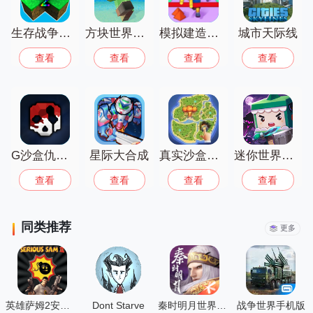
适合喜爱创造、发挥想象力的玩家。感兴
趣的话，就来下载试试看吧！
生存战争野人岛联机版
方块世界建造
模拟建造世界
城市天际线
查看
查看
查看
查看
G沙盒仇恨国际版2025
星际大合成
真实沙盒模拟3D
迷你世界国际服
查看
查看
查看
查看
同类推荐
更多
英雄萨姆2安卓版
Dont Starve
秦时明月世界测试服
战争世界手机版