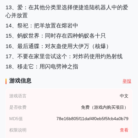
13、
爱
：在其他分类里选择便捷造陆机器人中的爱
心并放置
14、
祭祀
：把羊放置在熔岩中
15、
蚂蚁世界
：同时存在四种蚂蚁各十只
16、
最后通牒
：对灰蛊使用大伊万（核爆）
17、
不要在家里尝试这个
：对炸药使用灼热射线
18、
移走它
：用闪电劈神之指
游戏信息
举报
游戏语言
中文
是否收费
免费（游戏内购买项目）
MD5值
78e16b805f11daf4f0eb5f5fcb4a0b79
权限说明
查看