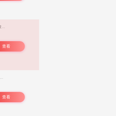
明日之星 APP 是明日世界（北京）科技有限公司打造的游戏社区平台，主要为该公司旗下游戏发布最新游戏动态与资讯。喜爱游戏的用户能在此获取诸多实用资料，还能找到游戏教学内容，从而轻松畅快地玩游戏。
查看
版免费下载安装综合游戏资源平台，始终专注于为用户呈上丰富多元的游戏及娱乐体验。在游咔，游戏数量极为可观，成千上万款游戏任您挑选。不仅如此，最新游戏资讯也会以最快速度向大家公布。这里的游戏类型丰富，涵盖欧美游戏、国内游戏以及动漫游戏。而且，您还能在此发现一些稀缺的软件资源。通过游咔app，玩家不仅能参与讨论，还能获取更多战略信息。游咔，不仅是探寻高品质游戏的平台，更是一个能与其他玩家交流互动、满足学习需求的社区！
查看