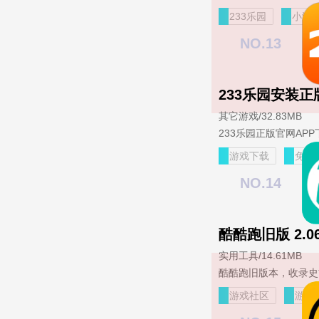
233乐园
小游
NO.13
233乐园安装正版官
其它游戏
/
32.83MB
游戏下载
免费
NO.14
酷酷跑旧版 2.06
实用工具
/
14.61MB
游戏社区
游戏