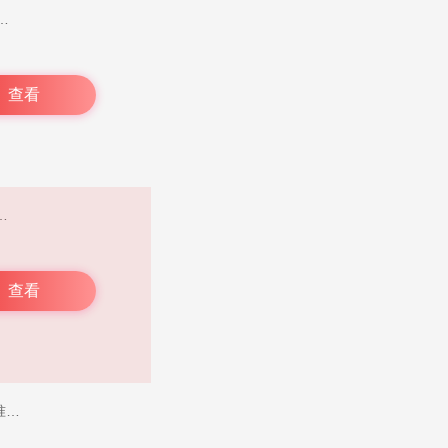
玩家的喜好。这款软件每日都会推荐新游戏，大量更新游戏相关内容，同时还配备详尽攻略，助力玩家迅速掌握游戏技巧。不仅如此，app对主页布局进行了优化，增添会员服务系统，解决了部分下载方面的问题，而且还设有积分任务，用户可通过邀请好友等方式获取积分，进而兑换游戏道具。感兴趣的小伙伴们，赶紧下载体验吧！
查看
的官方游戏资讯与攻略，助力你在游戏中快速前行。甚至，你可以创建个性化的3D形象，探索幻想世界，满足内心的渴望。我们为用户准备了海量游戏信息，每日提供数不清的游戏福利，你随时都能免费领取。游戏专家实时在线，任何问题皆可与之探讨。第一手的游戏新闻也都汇聚于此。
查看
《Jump》是一款充满挑战与乐趣的休闲跳跃游戏，玩家通过点击屏幕控制角色在各种平台间精准跳跃，避开障碍物并收集金币解锁新角色和皮肤。游戏采用简约清新的画风，搭配轻快的背景音乐，操作简单但难度逐渐提升，适合所有年龄段的玩家。丰富的关卡设计和每日任务系统让游戏更具耐玩性，成为打发碎片时间的绝佳选择。