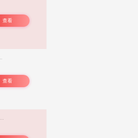
查看
塔防、射击等多样类型，有着丰富的热门游戏资源，玩家只需点击“开始游戏”，就能在线试玩。此外，它还有官方游戏社区，玩家可在此与其他玩家探讨游戏体验与见解，解答游戏中的各类问题。而且，软件内所有游戏均免费。
查看
史前所有游戏，一目了然。优质正版手游库海量留存，每日更新资源，让你尽情畅游游戏安装信息流。不仅如此，你还能借助该版本中的搜索引擎，寻觅到自己想玩的各类游戏。关注游戏官方账号，更多反馈福利轻松到手。 酷酷跑旧版本特点：1、酷酷跑，专注推荐好玩不累且花钱少的手游！