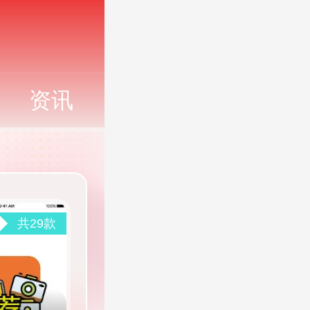
资讯
共29款