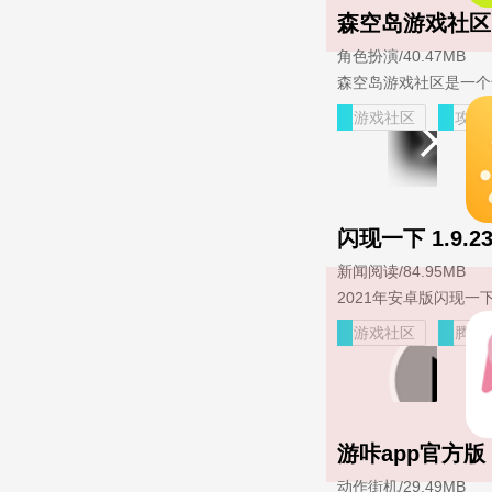
森空岛游戏社区 v
角色扮演
/
40.47MB
游戏社区
攻略
闪现一下 1.9.23
新闻阅读
/
84.95MB
游戏社区
腾讯
游咔app官方版 3
动作街机
/
29.49MB