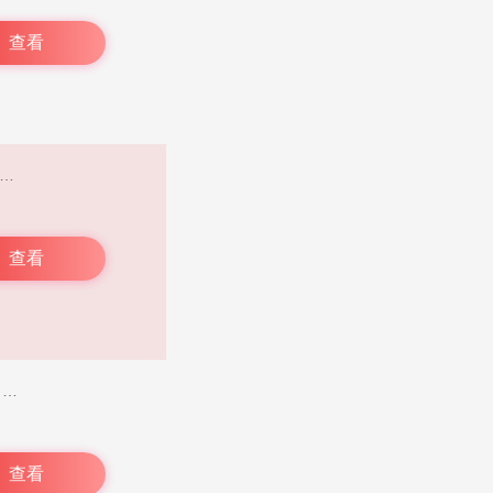
查看
与动态而苦恼？是否还在为没办法和策划面对面交流而发愁？又是否因心中满是疑问却无人解答而烦闷？不妨尝试一下闪现一下app，也就是大家常说的腾讯闪现一下app。这款由腾讯公司官方打造的游戏社区软件，功能十分强大。在这里，你不仅能够在线找到穿越火线、炫舞、极品飞车、英雄联盟、DNF、剑网3等端游的玩家，还能看到王者荣耀、和平精英、多多自走棋、狐妖小红娘等各类手游的玩家。从此以后，你再也无需在游戏里独自奋战啦。
查看
《闪玩云游》是一款出色的云游戏软件，网罗了全网各类3A大作与独立游戏精品，涵盖动作、角色扮演、冒险、休闲、策略、体育、竞速等丰富游戏类型，全方位满足用户多样化需求。它依据用户的游戏喜好及游戏历史，通过智能算法推荐最契合用户口味的游戏内容，助力用户轻松发掘新游戏，尽情畅玩高品质佳作。在该平台上，用户能够结识志同道合的新朋友，融入游戏社区，与其他玩家互动交流，分享游戏心得与经验，进一步增添游戏乐趣。此外，软件还提供便捷的下载管理功能，便于用户查看下载进度与历史记录，实时掌握最新游戏动态。
查看