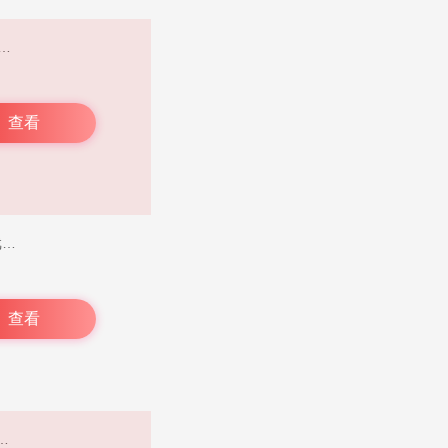
寻觅，不管是当下热门的网络游戏，还是充满回忆的怀旧经典单人游戏，亦或是童年时的街机游戏，都能在此下载并畅快体验。众多游戏资源都进行了细致分类，且每个资源在上线前都历经严格测试。用户完全可以安心下载畅玩。此外，这里还有玩家专属的游戏社区，大家能在此探索各类游戏玩法，交流游戏体验，结交好友一同游戏，还能发现更多新奇有趣的小游戏！
查看
乐享快游，一款能在手机上畅玩3A大作的软件。在这里，您能收获各类趣味游戏内容，海量游戏资源任您挑选，轻松安装游戏，随时随地开启畅玩之旅。它还是年轻游戏玩家与爱好者汇聚的互动游戏社区，让游戏变得更简便、更有趣。软件分类细致入微，助您轻松找到心仪的游戏内容。而且，它对手机配置毫无要求，画面流畅不卡顿，您无需顾虑时间与空间限制，随时掏出手机就能玩。有需求的用户，赶快下载体验一番吧！
查看
据自身需求，找到心仪的游戏类型，无论是单人游玩，还是多人联机模式，都应有尽有，还能和好友一同组队开黑，轻松打发碎片化时间。