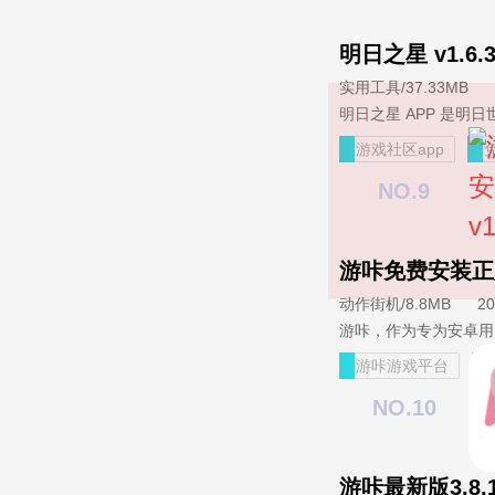
明日之星 v1.6.
实用工具
/
37.33MB
游戏社区app
NO.9
游咔免费安装正版 
动作街机
/
8.8MB
20
游咔游戏平台
NO.10
游咔最新版3.8.1 r