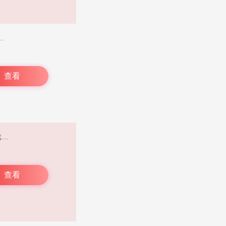
种攻略、技巧、心得体会以及游戏相关的新闻和活动信息，还能与其他玩家畅所欲言地交流心得、分享游戏经验，共同探讨游戏中的策略和技巧。此外，玩家还可以随时随地查看自己在《明日方舟》账号内已拥有的角色、皮肤、理智值等游戏内信息，了解《明日方舟》、《来自星尘》、《明日方舟：终末地》等游戏的更新内容、新增角色或剧情发展，从而更好地评估自己在游戏中的实力和成就，并据此调整游戏策略和目标。
查看
2021年安卓版闪现一下，这是一个专门为游戏爱好者打造的线上交流平台，致力于收集各类游戏信息。在这里，你能与官方近距离实时互动，众多热爱游戏的小伙伴会分享各种游戏攻略。交流功能更是必不可少，助力你更深入地了解游戏。感兴趣的朋友，赶紧来下载吧！
查看