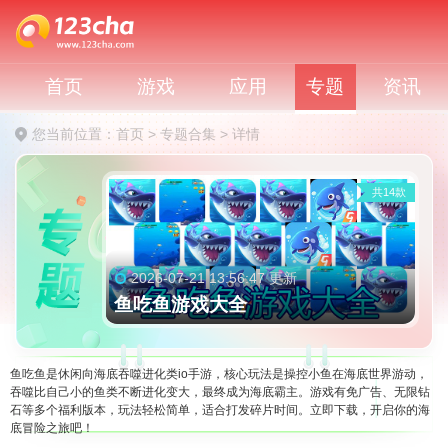
首页
游戏
应用
专题
资讯
您当前位置：
首页
>
专题合集
>
详情
共14款
2026-07-21 13:56:47 更新
鱼吃鱼游戏大全
鱼吃鱼是休闲向海底吞噬进化类io手游，核心玩法是操控小鱼在海底世界游动，
吞噬比自己小的鱼类不断进化变大，最终成为海底霸主。游戏有免广告、无限钻
石等多个福利版本，玩法轻松简单，适合打发碎片时间。立即下载，开启你的海
底冒险之旅吧！