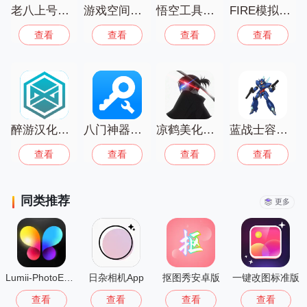
则是制作游戏音乐的专业工具，你可以自
老八上号器官网正版
游戏空间荣耀手机版
悟空工具箱最新版
FIRE模拟器游戏安卓版
己创作游戏BGM。每个工具都能提升你
查看
查看
查看
查看
的游戏体验，让玩游戏更轻松、更便捷，
快来试试这些实用工具！
醉游汉化盒子2025
八门神器最新版
凉鹤美化包3.7正版
蓝战士容器直装
查看
查看
查看
查看
同类推荐
更多
Lumii-PhotoEditor中文版
日杂相机App
抠图秀安卓版
一键改图标准版
查看
查看
查看
查看