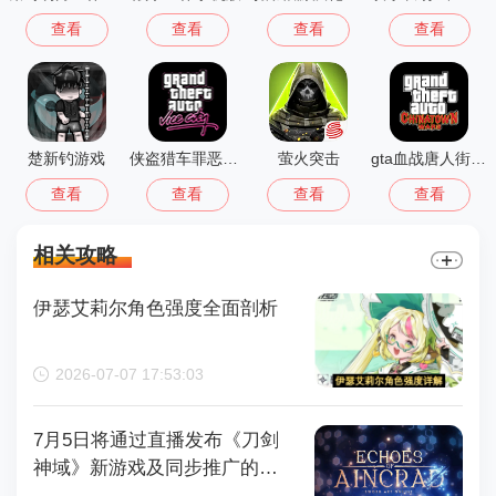
查看
查看
查看
查看
楚新钓游戏
侠盗猎车罪恶都市中文版(GTA：SA MOD安装器)
萤火突击
gta血战唐人街汉化版1.01
查看
查看
查看
查看
相关攻略
伊瑟艾莉尔角色强度全面剖析
2026-07-07 17:53:03
7月5日将通过直播发布《刀剑
神域》新游戏及同步推广的动
画内容，整场直播时长为110分