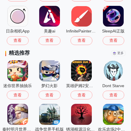
日杂相机App
美趣ai
InfinitePainter安卓版
SleepAI正版
查看
查看
查看
查看
精选推荐
更多
迷你世界抽抽乐
梦幻火影
英雄萨姆2安卓版
Dont Starve
查看
查看
查看
查看
秦时明月世界测试服
战争世界手机版
锈湖根源汉化版 3.1.5
欢乐农场2中文版