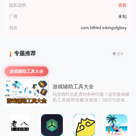
隐私说明
查看
厂商
未知
包名
com.hfhlrd.inkingofglory
专题推荐
更多
游戏辅助工具大全
游戏辅助工具大全
玩游戏时总是遇到各种问题？这些游戏辅
助工具能帮你解决烦恼！DD373游戏交
易平台是安全可靠的手游交易平台，你可
以买卖账号、道具、金币，轻松获取游戏
资源；《fk和平工具箱》提供各种和平精
英的辅助功能，比如画质优化、灵敏度设
置等；《FIRE模拟器》能让你在手机上
畅玩PC端的格斗游戏；FL Studio Mobile