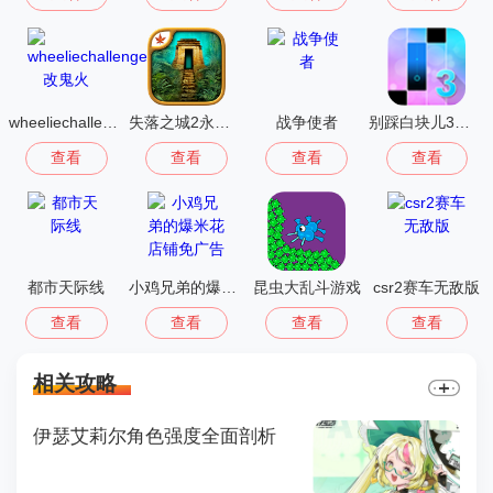
wheeliechallenge改鬼火
失落之城2永恒之谜
战争使者
别踩白块儿3多模式版
查看
查看
查看
查看
都市天际线
小鸡兄弟的爆米花店铺免广告
昆虫大乱斗游戏
csr2赛车无敌版
查看
查看
查看
查看
相关攻略
伊瑟艾莉尔角色强度全面剖析