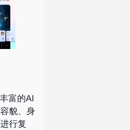
丰富的AI
、容貌、身
析进行复