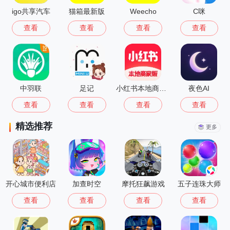
igo共享汽车
猫箱最新版
Weecho
C咪
查看
查看
查看
查看
中羽联
足记
小红书本地商家版
夜色AI
查看
查看
查看
查看
精选推荐
更多
开心城市便利店
加查时空
摩托狂飙游戏
五子连珠大师
查看
查看
查看
查看