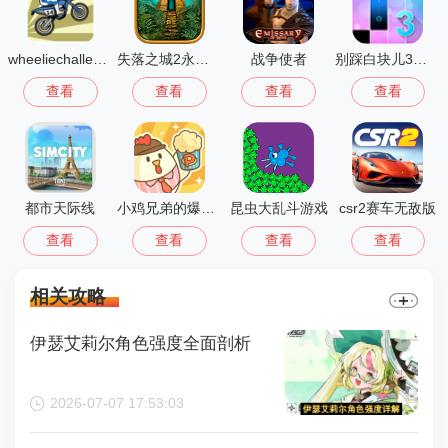
wheeliechallenge改鬼火
失落之城2永恒之谜
战争使者
别踩白块儿3多模式版
查看
查看
查看
查看
都市天际线
小鸡兄弟的爆米花店铺免广告
昆虫大乱斗游戏
csr2赛车无敌版
查看
查看
查看
查看
相关攻略
伊瑟艾莉尔角色强度全面剖析
2026-07-07 17:53:03