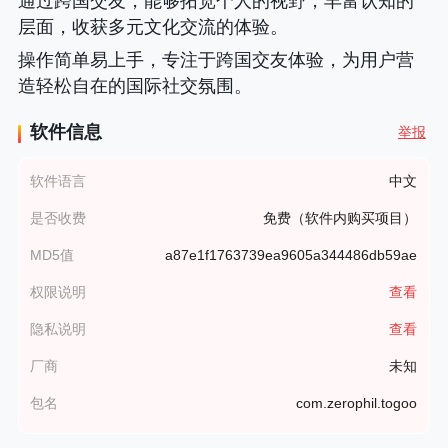
通过跨国交友，能够拓宽个人的视野，丰富认知的
层面，收获多元文化交流的体验。
操作简单易上手，专注于跨国交友体验，为用户营
造轻松自在的国际社交氛围。
软件信息
举报
软件语言
中文
是否收费
免费（软件内购买项目）
MD5值
a87e1f1763739ea9605a344486db59ae
权限说明
查看
隐私说明
查看
厂商
未知
包名
com.zerophil.togoo