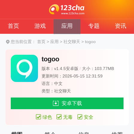
首页
游戏
应用
专题
资讯
您当前位置：
首页
>
应用
>
社交聊天
>
togoo
togoo
版本：v1.4.5安卓版
/
大小：103.77MB
更新时间：2026-05-15 12:31:59
语言：中文
类型：社交聊天
安卓下载
绿色
无毒
安全