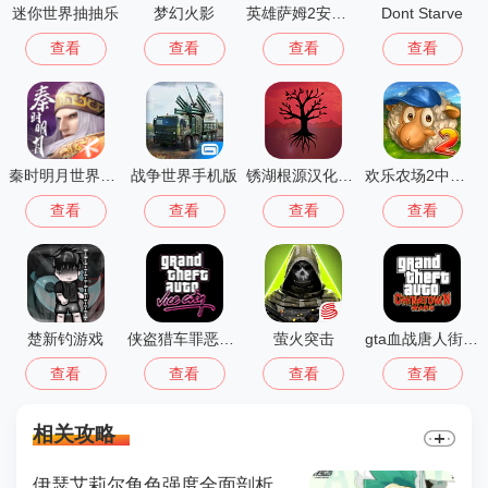
迷你世界抽抽乐
梦幻火影
英雄萨姆2安卓版
Dont Starve
查看
查看
查看
查看
秦时明月世界测试服
战争世界手机版
锈湖根源汉化版 3.1.5
欢乐农场2中文版
查看
查看
查看
查看
楚新钓游戏
侠盗猎车罪恶都市中文版(GTA：SA MOD安装器)
萤火突击
gta血战唐人街汉化版1.01
查看
查看
查看
查看
相关攻略
伊瑟艾莉尔角色强度全面剖析