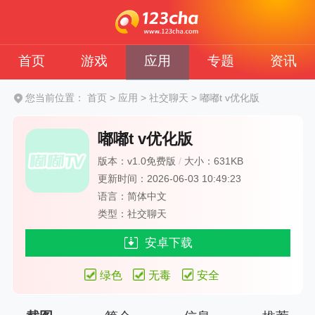
首页
游戏
应用
专题
资讯
您当前位置：
首页
>
应用
>
社交聊天
>
嘟嘟t v优化版
嘟嘟t v优化版
版本：v1.0免费版
/
大小：631KB
更新时间：2026-06-03 10:49:23
语言：简体中文
类型：社交聊天
安卓下载
绿色
无毒
安全