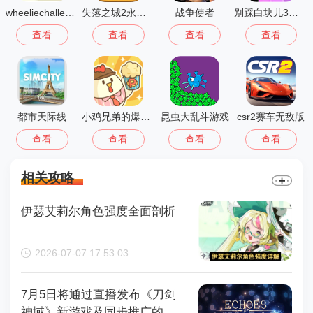
wheeliechallenge改鬼火
失落之城2永恒之谜
战争使者
别踩白块儿3多模式版
查看
查看
查看
查看
都市天际线
小鸡兄弟的爆米花店铺免广告
昆虫大乱斗游戏
csr2赛车无敌版
查看
查看
查看
查看
相关攻略
伊瑟艾莉尔角色强度全面剖析
2026-07-07 17:53:03
7月5日将通过直播发布《刀剑
神域》新游戏及同步推广的动