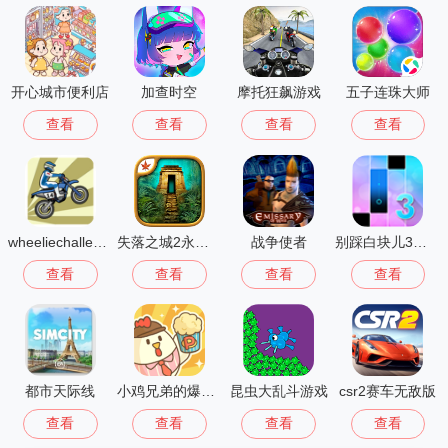
开心城市便利店
加查时空
摩托狂飙游戏
五子连珠大师
查看
查看
查看
查看
wheeliechallenge改鬼火
失落之城2永恒之谜
战争使者
别踩白块儿3多模式版
查看
查看
查看
查看
都市天际线
小鸡兄弟的爆米花店铺免广告
昆虫大乱斗游戏
csr2赛车无敌版
查看
查看
查看
查看