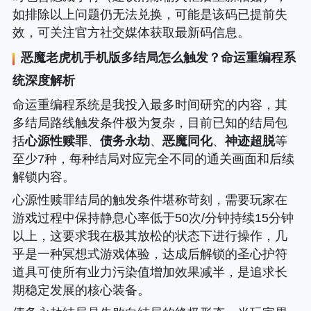
如排除以上问题仍无法兑换，可能是该码已提前失
效，可关注官方社交媒体获取最新码信息。
恶魔老虎机手机版
多结局怎么触发？命运重编程系
统深度解析
命运重编程系统是我投入最多时间研究的内容，其
多结局路线触发条件极为复杂，目前已知的结局包
括
心源性赎罪
、
债务永劫
、
恶魔同化
、
神迹超脱
等
至少7种，每种结局对应完全不同的通关画面和后续
解锁内容。
心源性赎罪结局的触发条件堪称苛刻，需要玩家在
游戏过程中保持静息心率低于50次/分钟持续15分钟
以上，这要求我在极其放松的状态下进行操作，几
乎是一种冥想式游戏体验，达成后解锁的圣心护符
道具可使所有业力污染值增加效果减半，是追求长
期稳定发展的核心装备。