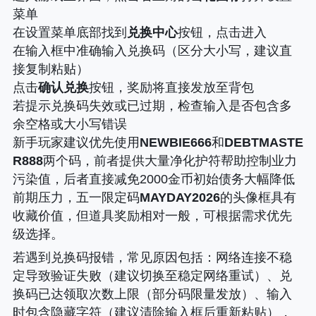
菜单
在设置菜单底部找到
兑换中心
按钮，点击进入
在输入框中准确输入兑换码（区分大小写，建议直
接复制粘贴）
点击
确认兑换
按钮，奖励将直接发放至背包
若提示兑换码失效或已过期，检查输入是否包含多
余空格或大小写错误
新手玩家建议优先使用
NEWBIE666
和
DEBTMASTE
R888
两个码，前者提供大量净化护符帮助控制业力
污染值，后者直接减免2000金币初始债务大幅降低
前期压力，五一限定码
MAYDAY2026
的头像框具有
收藏价值，但道具奖励相对一般，可根据需求优先
级选择。
若遇到兑换码报错，常见原因包括
：网络连接不稳
定导致验证失败（建议切换至稳定网络重试）、兑
换码已达领取次数上限（部分码限量发放）、输入
时包含隐藏字符（建议清除输入框后重新粘贴），