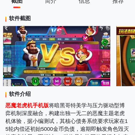
截图
简介
信息
推荐
软件截图
软件介绍
恶魔老虎机手机版
将暗黑哥特美学与压力驱动型博
弈机制深度融合，构建出独一无二的恶魔主题老虎
机体验，据小编测试，其核心债务系统要求玩家在1
5轮内偿还初始5000金币负债，逾期即触发角色毁灭