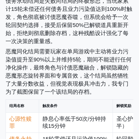
债务永劫结局是失败向结局的终极形态，当玩家累
计15轮未偿还任何债务且业力污染值达到100%时触
发，角色彻底被讨债恶魔吞噬，但系统会给予一次
轮回契约选择，接受后保留50%已解锁道具重新开
始，拒绝则彻底删除存档，这种残酷设计强化了每
一次决策的重量感。
恶魔同化结局需要玩家在单局游戏中主动将业力污
染值提升至90%以上并维持5轮，期间不能进行任何
净化操作，最终角色与讨债恶魔融合，解锁隐藏的
恶魔形态旋转界面和专属音效，这个结局虽然牺牲
了大量分数收益，但视觉表现极具冲击力，我专门
为了截图保留了一个该结局的存档。
结局名称
触发条件
解锁奖励
心源性赎
静息心率低于50次/分钟持
圣心护符
罪
续15分钟
半）