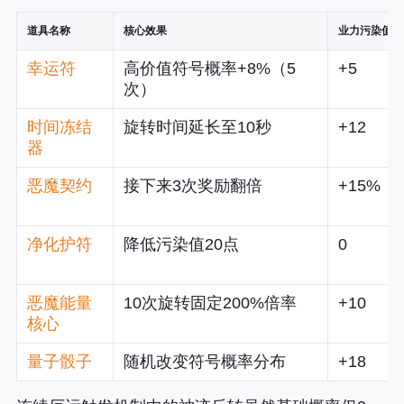
道具名称
核心效果
业力污染值
幸运符
高价值符号概率+8%（5
+5
次）
时间冻结
旋转时间延长至10秒
+12
器
恶魔契约
接下来3次奖励翻倍
+15%
净化护符
降低污染值20点
0
恶魔能量
10次旋转固定200%倍率
+10
核心
量子骰子
随机改变符号概率分布
+18