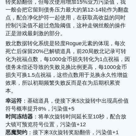
转奖励翻倍，但每次使用增加15%业力污染值，我
一般会把它留到债务压力最大的第12-14轮作为翻盘
点，配合净化护符一起使用，在获取高收益的同时
控制污染值不超过危险阈值，这种走钢丝般的操作
正是游戏最刺激的部分。
败北数据转化系统是轻度Rogue元素的体现，每次
死亡后保留20%已解锁道具，前20局败北记录可转
化为祝福点数，每1000金币损失转化为1点祝福，因
债务未偿还导致的失败兑换比例更高，每1000金币
损失可换1.5点祝福，这些点数用于兑换永久性增益
效果，所以初期频繁失败反而是在为后期积累资
本。
幸运符
：基础道具，使接下来5次旋转中出现高价值
符号概率提升8%，污染值+5
时间冻结器
：将单次旋转时间延长至10秒，配合放
大镜可预览符号位置，污染值+12
恶魔契约
：接下来3次旋转奖励翻倍，污染值+1