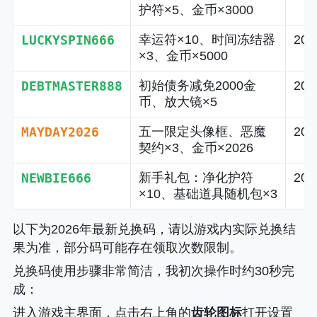
护符×5、金币×3000
LUCKYSPIN666
幸运符×10、时间冻结器
20
×3、金币×5000
DEBTMASTER888
初始债务减免2000金
20
币、放大镜×5
MAYDAY2026
五一限定头像框、恶魔
20
契约×3、金币×2026
NEWBIE666
新手礼包：净化护符
20
×10、基础道具随机包×3
以下为2026年最新兑换码，请以游戏内实际兑换结
果为准，部分码可能存在领取次数限制。
兑换码使用步骤非常简洁，我初次操作时约30秒完
成
：
进入游戏主界面，点击右上角的
齿轮图标
打开设置