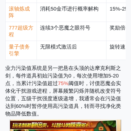
滚轴炼成
消耗50金币进行概率解构
15%-2
阵
777超级方
连续3个恶魔之眼符号
奖励倍率
程
量子债务
无限模式激活后
旋转速度
引擎
业力污染值系统是另一把悬在头顶的达摩克利斯之
剑，每件道具初始污染值为0，每次使用增加5-20
点，当累计污染值超过
75%
阈值时，讨债恶魔会实
体化干扰游戏进程，屏幕频繁闪烁并随机改变符号
位置，五级干扰强度逐级递增，我通常会在污染值
达到60%时暂停使用高污染道具，转而寻找净化类
物品降低数值。