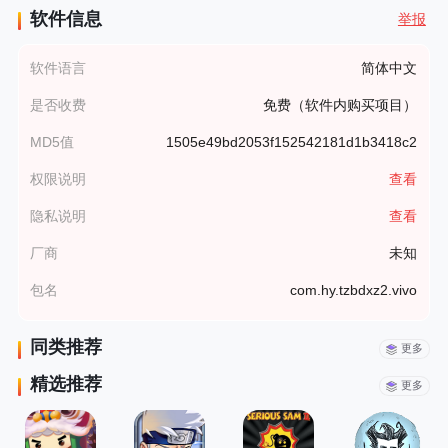
软件信息
举报
软件语言
简体中文
是否收费
免费（软件内购买项目）
MD5值
1505e49bd2053f152542181d1b3418c2
权限说明
查看
隐私说明
查看
厂商
未知
包名
com.hy.tzbdxz2.vivo
同类推荐
更多
精选推荐
更多