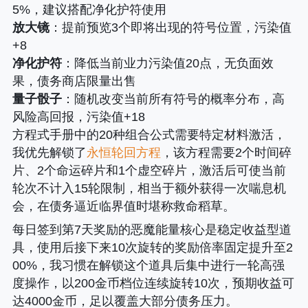
5%，建议搭配净化护符使用
放大镜
：提前预览3个即将出现的符号位置，污染值
+8
净化护符
：降低当前业力污染值20点，无负面效
果，债务商店限量出售
量子骰子
：随机改变当前所有符号的概率分布，高
风险高回报，污染值+18
方程式手册中的20种组合公式需要特定材料激活，
我优先解锁了
永恒轮回方程
，该方程需要2个时间碎
片、2个命运碎片和1个虚空碎片，激活后可使当前
轮次不计入15轮限制，相当于额外获得一次喘息机
会，在债务逼近临界值时堪称救命稻草。
每日签到第7天奖励的恶魔能量核心是稳定收益型道
具，使用后接下来10次旋转的奖励倍率固定提升至2
00%，我习惯在解锁这个道具后集中进行一轮高强
度操作，以200金币档位连续旋转10次，预期收益可
达4000金币，足以覆盖大部分债务压力。