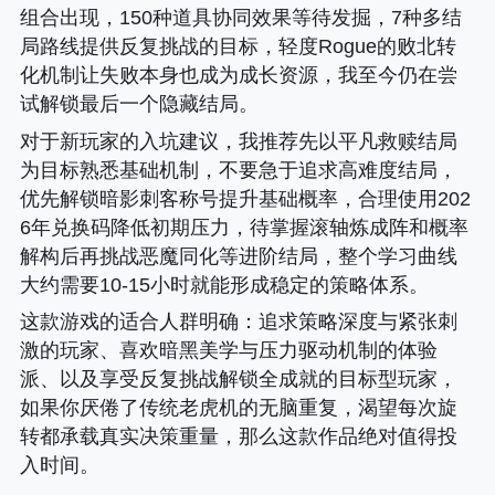
组合出现，150种道具协同效果等待发掘，7种多结
局路线提供反复挑战的目标，轻度Rogue的败北转
化机制让失败本身也成为成长资源，我至今仍在尝
试解锁最后一个隐藏结局。
对于新玩家的入坑建议，我推荐先以平凡救赎结局
为目标熟悉基础机制，不要急于追求高难度结局，
优先解锁暗影刺客称号提升基础概率，合理使用202
6年兑换码降低初期压力，待掌握滚轴炼成阵和概率
解构后再挑战恶魔同化等进阶结局，整个学习曲线
大约需要10-15小时就能形成稳定的策略体系。
这款游戏的适合人群明确
：追求策略深度与紧张刺
激的玩家、喜欢暗黑美学与压力驱动机制的体验
派、以及享受反复挑战解锁全成就的目标型玩家，
如果你厌倦了传统老虎机的无脑重复，渴望每次旋
转都承载真实决策重量，那么这款作品绝对值得投
入时间。