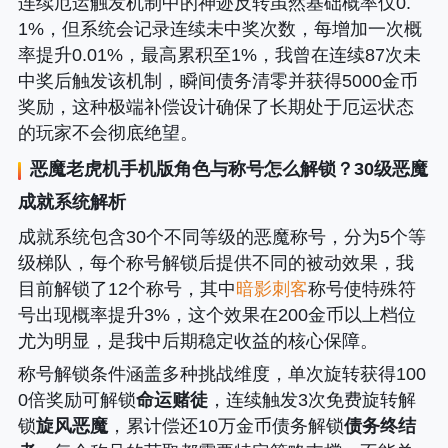
连续厄运触发机制中的神迹反转虽然基础概率仅0.
1%，但系统会记录连续未中奖次数，每增加一次概
率提升0.01%，最高累积至1%，我曾在连续87次未
中奖后触发该机制，瞬间债务清零并获得5000金币
奖励，这种极端补偿设计确保了长期处于厄运状态
的玩家不会彻底绝望。
恶魔老虎机手机版
角色与称号怎么解锁？30级恶魔
成就系统解析
成就系统包含30个不同等级的恶魔称号，分为5个等
级梯队，每个称号解锁后提供不同的被动效果，我
目前解锁了12个称号，其中
暗影刺客
称号使特殊符
号出现概率提升3%，这个效果在200金币以上档位
尤为明显，是我中后期稳定收益的核心保障。
称号解锁条件涵盖多种挑战维度，单次旋转获得100
0倍奖励可解锁
命运赌徒
，连续触发3次免费旋转解
锁
旋风恶魔
，累计偿还10万金币债务解锁
债务终结