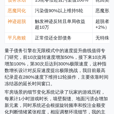
债务永劫
15轮零偿还且污染值100%
轮回契约
恶魔同化
污染值90%以上维持5轮
恶魔形态
神迹超脱
触发神迹反转且单局收益
超脱者称
超10万
+2%）
平凡救赎
正常偿还全部债务
无特殊奖
量子债务引擎在无限模式中的速度提升曲线值得专
门研究，前10次旋转速度增加50%，接下来10次再
增加100%，第30次后达到300%极限速度，这种指
数增长设计对反应速度提出极限挑战，我目前最高
纪录是在280%速度下维持12轮操作，主要依靠时间
冻结器的延长时间窗口。
牢房场景的细节变化系统记录了玩家的游戏历程，
每累计1小时游戏时长，墙壁裂缝、地面污渍会增加
新元素，同时系统还会根据旋转频率和投注金额变
化判断情绪紧张程度，相应调整环境细节，我的主