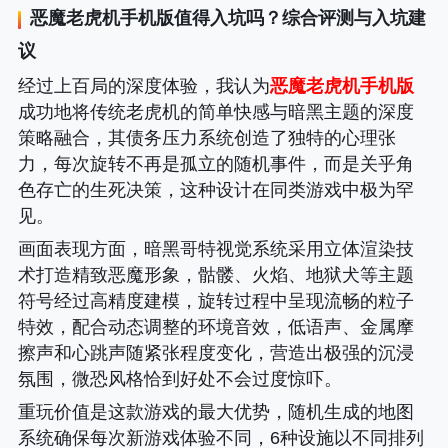
恶魔老虎机手机版
值得入坑吗？综合评测与入坑建
议
经过上百局的深度体验，我认为
恶魔老虎机手机版
成功地将传统老虎机的简单快感与暗黑主题的深度
策略融合，其债务压力系统创造了独特的心理张
力，每次旋转不再是孤立的随机事件，而是关乎角
色存亡的生死决策，这种设计在同类游戏中极为罕
见。
画面表现方面，暗黑哥特视觉系统采用立体渲染技
术打造精致恶魔形象，骷髅、火焰、地狱犬等主题
符号经过高精度建模，旋转过程中呈现流畅的粒子
特效，配合动态调整的环境音效，低语声、金属摩
擦声和心跳声随紧张程度变化，营造出极强的沉浸
氛围，微恐风格恰到好处不会过度惊吓。
重玩价值是这款游戏的最大优势，随机生成的地图
系统确保每次新游戏体验不同，6种设施以不同排列