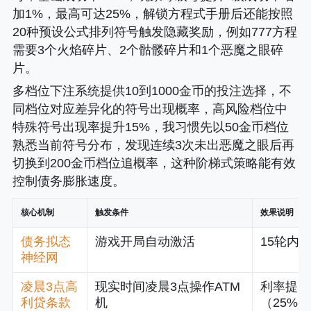
加1%，最高可达25%，解锁方程式手册后还能按照
20种预设公式排列符号触发隐藏奖励，例如777方程
需要3个火焰碎片、2个骷髅碎片和1个恶魔之眼碎
片。
多档位下注系统提供10到1000金币的投注选择，不
同档位对应差异化的符号出现概率，高风险档位中
特殊符号出现率提升15%，我习惯先以50金币档位
熟悉当前符号分布，发现连续3次未出恶魔之眼后再
切换到200金币档位追概率，这种阶梯式策略能有效
控制债务膨胀速度。
核心机制
触发条件
效果说明
债务拟态
游戏开局自动激活
15轮内
神经网
凌晨3点高
现实时间凌晨3点操作ATM
利率提升
利贷条款
机
（25%-