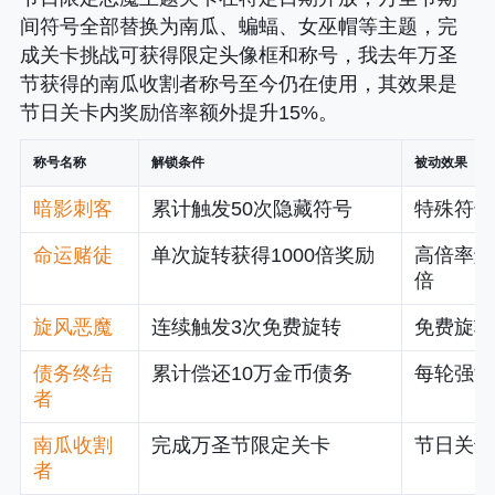
间符号全部替换为南瓜、蝙蝠、女巫帽等主题，完
成关卡挑战可获得限定头像框和称号，我去年万圣
节获得的南瓜收割者称号至今仍在使用，其效果是
节日关卡内奖励倍率额外提升15%。
称号名称
解锁条件
被动效果
暗影刺客
累计触发50次隐藏符号
特殊符号
命运赌徒
单次旋转获得1000倍奖励
高倍率触
倍
旋风恶魔
连续触发3次免费旋转
免费旋转
债务终结
累计偿还10万金币债务
每轮强制
者
南瓜收割
完成万圣节限定关卡
节日关卡
者