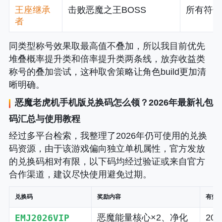
王座继承
击败恶魔之王BOSS
所有符号
者
同类型称号效果取最高值不叠加，所以我目前优先
堆叠概率提升类和倍率提升类两条线，放弃收益类
称号的叠加尝试，这种取舍策略让角色build更加清
晰明确。
恶魔老虎机手机版
兑换码怎么领？2026年最新礼包
码汇总与使用教程
经过多平台检索，我整理了2026年仍可使用的兑换
码资源，由于该游戏偏向独立单机属性，官方发放
的兑换码相对有限，以下码均经过验证或来自官方
合作渠道，建议尽快使用避免过期。
兑换码
奖励内容
有效
EMJ2026VIP
恶魔能量核心×2、净化
20