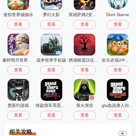
迷你世界抽抽乐
梦幻火影
英雄萨姆2安卓版
Dont Starve
查看
查看
查看
查看
秦时明月世界测试服
战争世界手机版
锈湖根源汉化版 3.1.5
欢乐农场2中文版
查看
查看
查看
查看
楚新钓游戏
侠盗猎车罪恶都市中文版(GTA：SA MOD安装器)
萤火突击
gta血战唐人街汉化版1.01
查看
查看
查看
查看
相关攻略