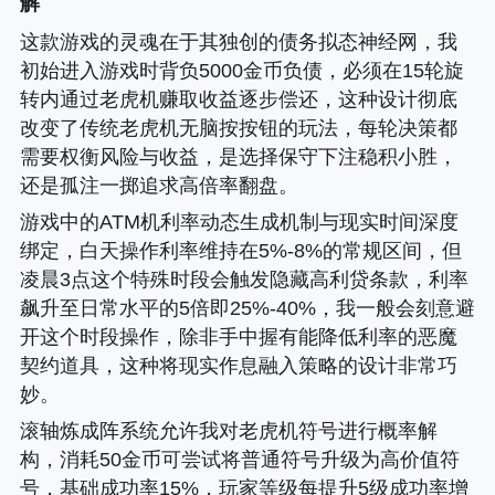
解
这款游戏的灵魂在于其独创的债务拟态神经网，我
初始进入游戏时背负5000金币负债，必须在15轮旋
转内通过老虎机赚取收益逐步偿还，这种设计彻底
改变了传统老虎机无脑按按钮的玩法，每轮决策都
需要权衡风险与收益，是选择保守下注稳积小胜，
还是孤注一掷追求高倍率翻盘。
游戏中的ATM机利率动态生成机制与现实时间深度
绑定，白天操作利率维持在5%-8%的常规区间，但
凌晨3点这个特殊时段会触发隐藏高利贷条款，利率
飙升至日常水平的5倍即25%-40%，我一般会刻意避
开这个时段操作，除非手中握有能降低利率的恶魔
契约道具，这种将现实作息融入策略的设计非常巧
妙。
滚轴炼成阵系统允许我对老虎机符号进行概率解
构，消耗50金币可尝试将普通符号升级为高价值符
号，基础成功率15%，玩家等级每提升5级成功率增