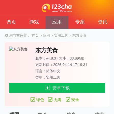
首页
游戏
应用
专题
资讯
您当前位置：
首页
>
应用
>
实用工具
>
东方美食
东方美食
版本：v4.8.3
/
大小：33.89MB
更新时间：2026-04-14 17:19:31
语言：简体中文
类型：实用工具
安卓下载
绿色
无毒
安全