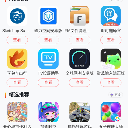
Sketchup Su模型安卓版
磁力空间安卓版
FM文件管理器手机版
即时翻译官
查看
查看
查看
查看
享包车出行
TV投屏助手
全球网测安卓版
甜瓜输入法正版
查看
查看
查看
查看
精选推荐
更多
开心城市便利店
加查时空
摩托狂飙游戏
五子连珠大师