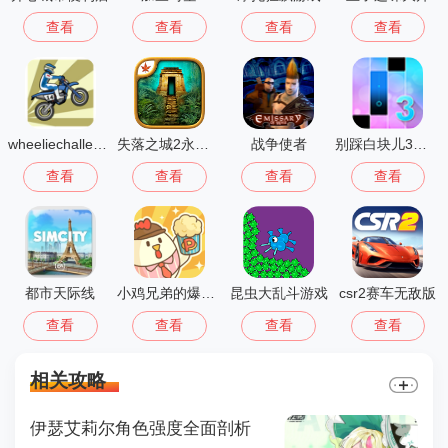
查看
查看
查看
查看
wheeliechallenge改鬼火
失落之城2永恒之谜
战争使者
别踩白块儿3多模式版
查看
查看
查看
查看
都市天际线
小鸡兄弟的爆米花店铺免广告
昆虫大乱斗游戏
csr2赛车无敌版
查看
查看
查看
查看
相关攻略
伊瑟艾莉尔角色强度全面剖析