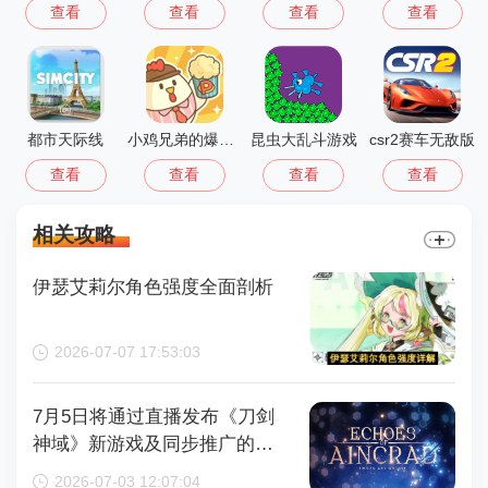
查看
查看
查看
查看
都市天际线
小鸡兄弟的爆米花店铺免广告
昆虫大乱斗游戏
csr2赛车无敌版
查看
查看
查看
查看
相关攻略
伊瑟艾莉尔角色强度全面剖析
2026-07-07 17:53:03
7月5日将通过直播发布《刀剑
神域》新游戏及同步推广的动
画内容，整场直播时长为110分
2026-07-03 12:07:04