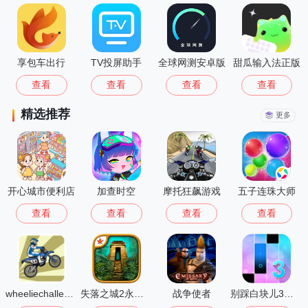
享包车出行
TV投屏助手
全球网测安卓版
甜瓜输入法正版
查看
查看
查看
查看
精选推荐
更多
开心城市便利店
加查时空
摩托狂飙游戏
五子连珠大师
查看
查看
查看
查看
wheeliechallenge改鬼火
失落之城2永恒之谜
战争使者
别踩白块儿3多模式版