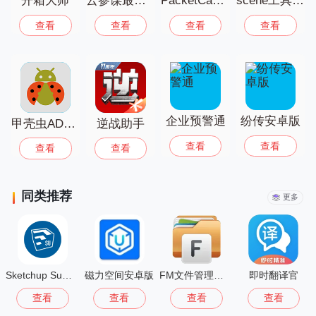
开箱大师
云参谋最新版
PacketCapture抓包工具
scene工具箱官网版
查看
查看
查看
查看
企业预警通
纷传安卓版
甲壳虫ADB助手官方版
逆战助手
查看
查看
查看
查看
同类推荐
更多
Sketchup Su模型安卓版
磁力空间安卓版
FM文件管理器手机版
即时翻译官
查看
查看
查看
查看